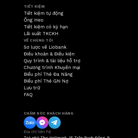
TIẾT KIỆM
Tiết kiệm tự động
Ống Heo
Tiết kiệm có kỳ hạn
Lãi suất TKCKH
VỀ CHÚNG TÔI
Sơ lược về Liobank
Điều khoản & Điều kiện
Quy trình & tài liệu hỗ trợ
Chương trình Khuyến mại
Biểu phí Thẻ Đa Năng
Biểu phí Thẻ Ghi Nợ
Lưu trữ
FAQ
CHĂM SÓC KHÁCH HÀNG
Địa chỉ liên hệ
Toà nhà The Hallmark, 15 Trần Bạch Đằng, P.