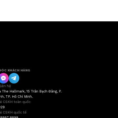
SÓC KHÁCH HÀNG
 liên hệ
 The Hallmark, 15 Trần Bạch Đằng, P.
h, TP. Hồ Chí Minh.
ài CSKH toàn quốc
029
ài CSKH quốc tế
 8997 8899