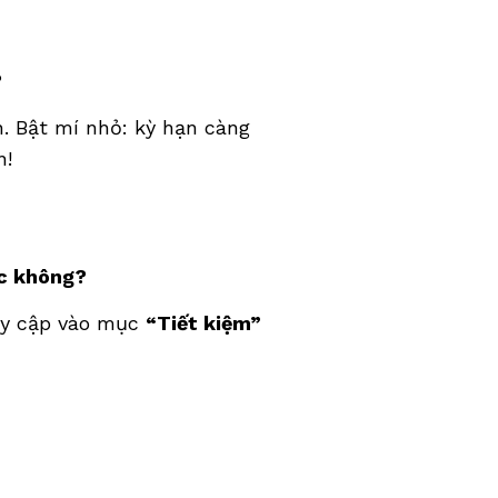
?
 Bật mí nhỏ: kỳ hạn càng 
n!
ợc không?
uy cập vào mục
“Tiết kiệm”