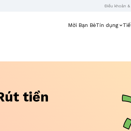
Điều khoản & 
Mời Bạn Bè
Tín dụng
Tiế
Rút tiền