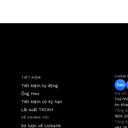
CHĂM 
TIẾT KIỆM
Tiết kiệm tự động
Ống Heo
Địa chỉ
Toà nhà
Tiết kiệm có kỳ hạn
An Khán
Lãi suất TKCKH
Tổng đ
1800 2
VỀ CHÚNG TÔI
Tổng đ
Sơ lược về Liobank
+84 28